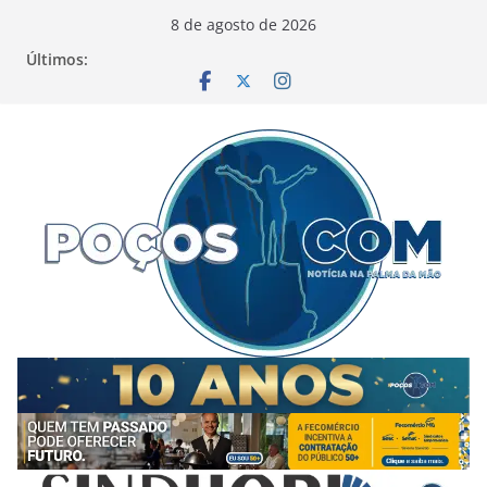
Pular
8 de agosto de 2026
para
Últimos:
o
conteúdo