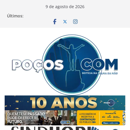
Pular
9 de agosto de 2026
para
Últimos:
o
conteúdo