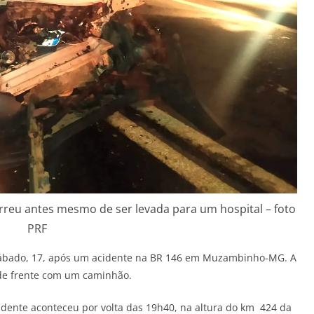
orreu antes mesmo de ser levada para um hospital – foto
PRF
sábado, 17, após um acidente na BR 146 em Muzambinho-MG. A
de frente com um caminhão.
cidente aconteceu por volta das 19h40, na altura do km 424 da