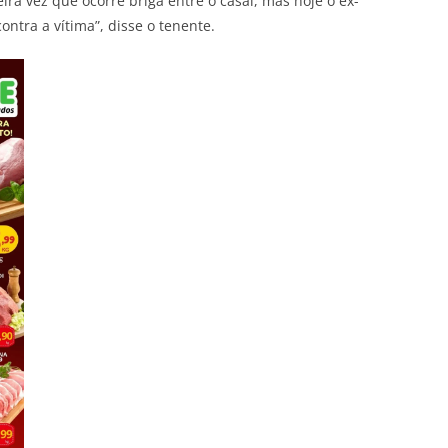
eira vez que ocorre briga entre o casal, mas hoje o ex-
ntra a vítima”, disse o tenente.