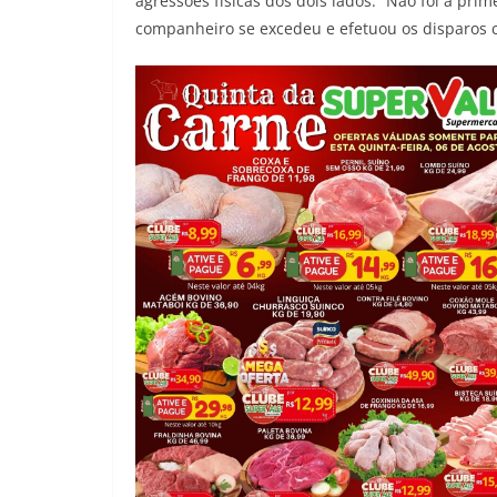
agressões físicas dos dois lados. “Não foi a prim
companheiro se excedeu e efetuou os disparos co