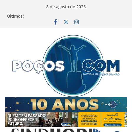
Pular
8 de agosto de 2026
para
Últimos:
o
conteúdo