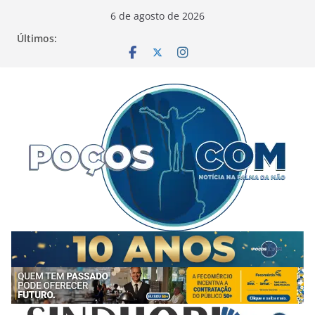
Pular
6 de agosto de 2026
para
Últimos:
o
conteúdo