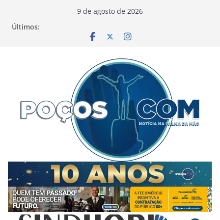
Pular
9 de agosto de 2026
para
Últimos:
o
conteúdo