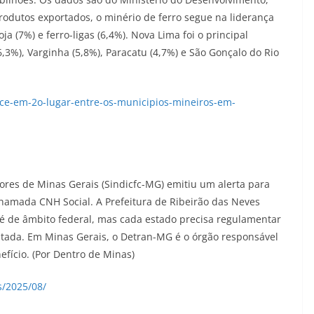
produtos exportados, o minério de ferro segue na liderança
oja (7%) e ferro-ligas (6,4%). Nova Lima foi o principal
,3%), Varginha (5,8%), Paracatu (4,7%) e São Gonçalo do Rio
ece-em-2o-lugar-entre-os-municipios-mineiros-em-
res de Minas Gerais (Sindicfc-MG) emitiu um alerta para
chamada CNH Social. A Prefeitura de Ribeirão das Neves
 de âmbito federal, mas cada estado precisa regulamentar
cutada. Em Minas Gerais, o Detran-MG é o órgão responsável
fício. (Por Dentro de Minas)
s/2025/08/