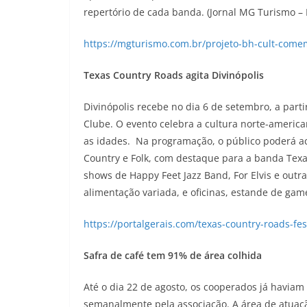
repertório de cada banda. (Jornal MG Turismo – 
https://mgturismo.com.br/projeto-bh-cult-come
Texas Country Roads agita Divinópolis
Divinópolis recebe no dia 6 de setembro, a parti
Clube. O evento celebra a cultura norte-americ
as idades. Na programação, o público poderá ac
Country e Folk, com destaque para a banda Texa
shows de Happy Feet Jazz Band, For Elvis e outra
alimentação variada, e oficinas, estande de game
https://portalgerais.com/texas-country-roads-fe
Safra de café tem 91% de área colhida
Até o dia 22 de agosto, os cooperados já haviam
semanalmente pela associação. A área de atuaçã