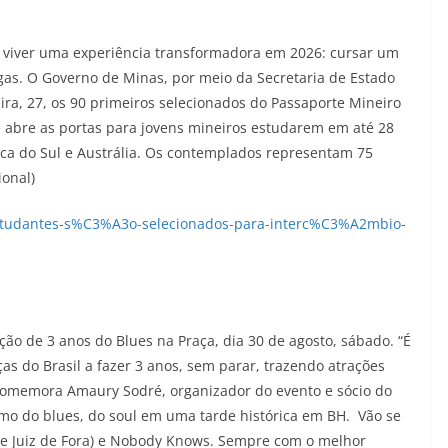
o viver uma experiência transformadora em 2026: cursar um
gas. O Governo de Minas, por meio da Secretaria de Estado
ira, 27, os 90 primeiros selecionados do Passaporte Mineiro
e abre as portas para jovens mineiros estudarem em até 28
ica do Sul e Austrália. Os contemplados representam 75
ional)
estudantes-s%C3%A3o-selecionados-para-interc%C3%A2mbio-
ão de 3 anos do Blues na Praça, dia 30 de agosto, sábado. “É
as do Brasil a fazer 3 anos, sem parar, trazendo atrações
”, comemora Amaury Sodré, organizador do evento e sócio do
ritmo do blues, do soul em uma tarde histórica em BH. Vão se
(de Juiz de Fora) e Nobody Knows. Sempre com o melhor