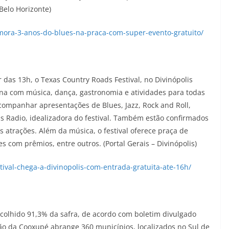
Belo Horizonte)
mora-3-anos-do-blues-na-praca-com-super-evento-gratuito/
r das 13h, o Texas Country Roads Festival, no Divinópolis
ana com música, dança, gastronomia e atividades para todas
ompanhar apresentações de Blues, Jazz, Rock and Roll,
s Radio, idealizadora do festival. Também estão confirmados
s atrações. Além da música, o festival oferece praça de
s com prêmios, entre outros. (Portal Gerais – Divinópolis)
stival-chega-a-divinopolis-com-entrada-gratuita-ate-16h/
 colhido 91,3% da safra, de acordo com boletim divulgado
o da Cooxupé abrange 360 municípios, localizados no Sul de