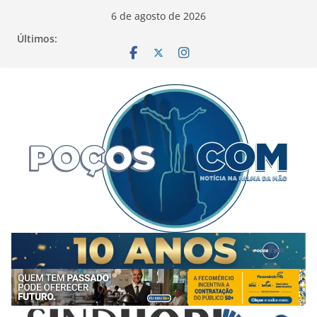
Pular
6 de agosto de 2026
para
Últimos:
o
conteúdo