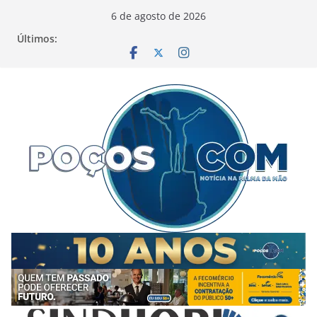
Pular
6 de agosto de 2026
para
Últimos:
o
conteúdo