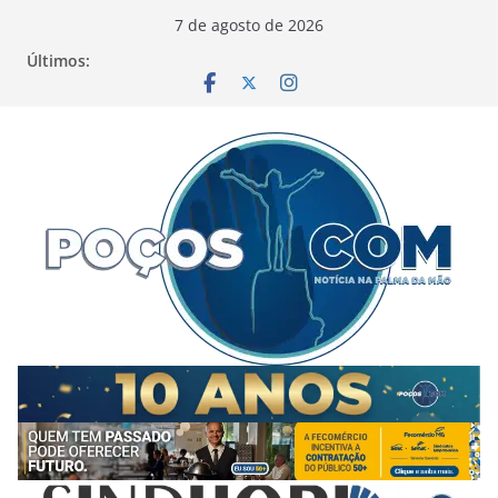
Pular
7 de agosto de 2026
para
Últimos:
o
conteúdo