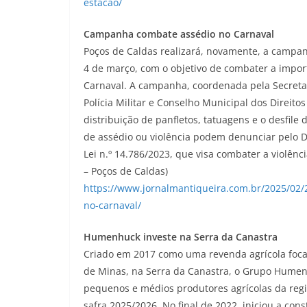
estacao/
Campanha combate assédio no Carnaval
Poços de Caldas realizará, novamente, a campan
4 de março, com o objetivo de combater a impor
Carnaval. A campanha, coordenada pela Secretar
Polícia Militar e Conselho Municipal dos Direito
distribuição de panfletos, tatuagens e o desfile
de assédio ou violência podem denunciar pelo 
Lei n.º 14.786/2023, que visa combater a violênc
– Poços de Caldas)
https://www.jornalmantiqueira.com.br/2025/02
no-carnaval/
Humenhuck investe na Serra da Canastra
Criado em 2017 como uma revenda agrícola foc
de Minas, na Serra da Canastra, o Grupo Humenh
pequenos e médios produtores agrícolas da re
safra 2025/2026. No final de 2022, iniciou a co