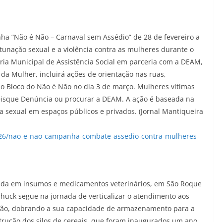
ha “Não é Não – Carnaval sem Assédio” de 28 de fevereiro a
tunação sexual e a violência contra as mulheres durante o
ia Municipal de Assistência Social em parceria com a DEAM,
s da Mulher, incluirá ações de orientação nas ruas,
 do Bloco do Não é Não no dia 3 de março. Mulheres vítimas
Disque Denúncia ou procurar a DEAM. A ação é baseada na
ia sexual em espaços públicos e privados. (Jornal Mantiqueira
/26/nao-e-nao-campanha-combate-assedio-contra-mulheres-
ada em insumos e medicamentos veterinários, em São Roque
uck segue na jornada de verticalizar o atendimento aos
gião, dobrando a sua capacidade de armazenamento para a
nstrução dos silos de cereais, que foram inaugurados um ano