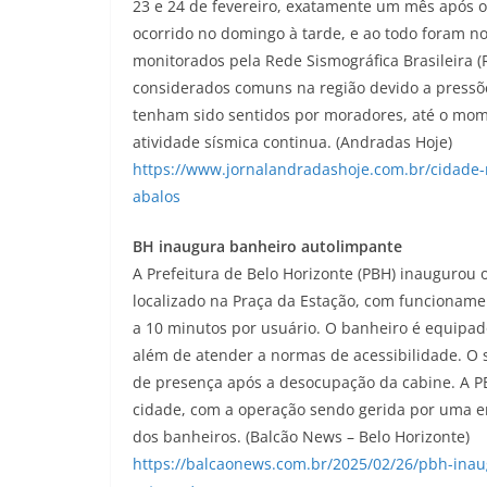
23 e 24 de fevereiro, exatamente um mês após os
ocorrido no domingo à tarde, e ao todo foram n
monitorados pela Rede Sismográfica Brasileira (
considerados comuns na região devido a pressõe
tenham sido sentidos por moradores, até o mom
atividade sísmica continua. (Andradas Hoje)
https://www.jornalandradashoje.com.br/cidade-
abalos
BH inaugura banheiro autolimpante
A Prefeitura de Belo Horizonte (PBH) inaugurou 
localizado na Praça da Estação, com funcioname
a 10 minutos por usuário. O banheiro é equipad
além de atender a normas de acessibilidade. O 
de presença após a desocupação da cabine. A PB
cidade, com a operação sendo gerida por uma e
dos banheiros. (Balcão News – Belo Horizonte)
https://balcaonews.com.br/2025/02/26/pbh-inau