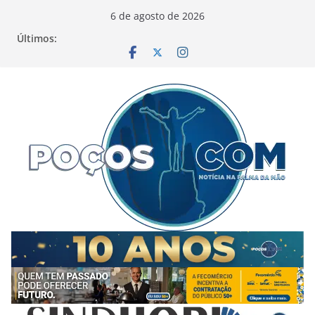
Pular
6 de agosto de 2026
para
Últimos:
o
conteúdo