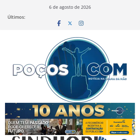
Pular
6 de agosto de 2026
para
Últimos:
o
conteúdo