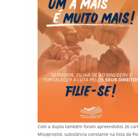
Com a dupla também foram apreendidos 26 cartel
Misoprostol, substância constante na lista da Po