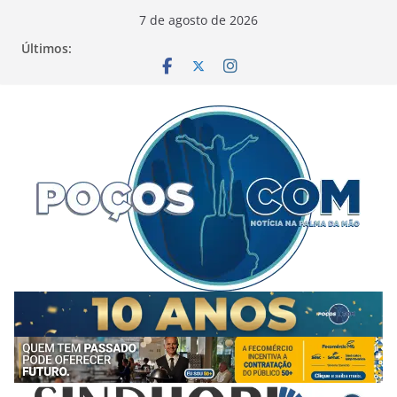
Pular
7 de agosto de 2026
para
Últimos:
o
conteúdo