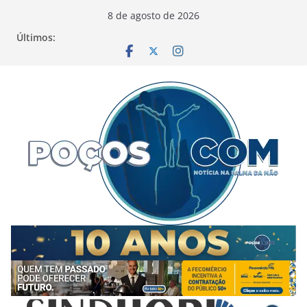
Pular
8 de agosto de 2026
para
Últimos:
o
conteúdo