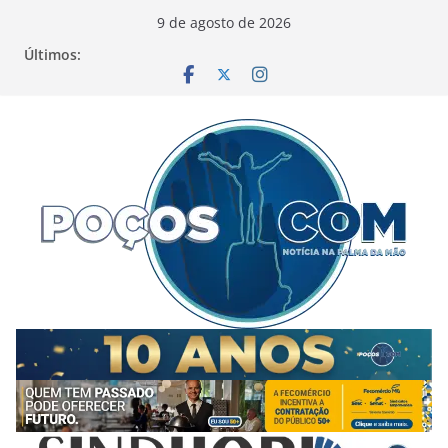
Pular
9 de agosto de 2026
para
Últimos:
o
conteúdo