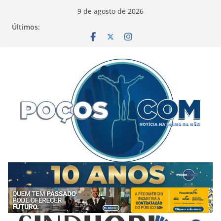
Pular
9 de agosto de 2026
para
Últimos:
o
conteúdo