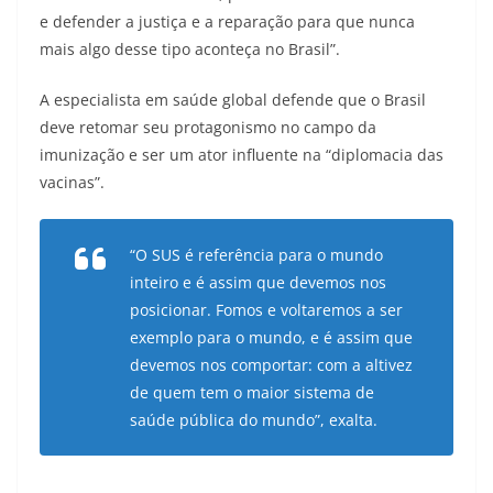
e defender a justiça e a reparação para que nunca
mais algo desse tipo aconteça no Brasil”.
A especialista em saúde global defende que o Brasil
deve retomar seu protagonismo no campo da
imunização e ser um ator influente na “diplomacia das
vacinas”.
“O SUS é referência para o mundo
inteiro e é assim que devemos nos
posicionar. Fomos e voltaremos a ser
exemplo para o mundo, e é assim que
devemos nos comportar: com a altivez
de quem tem o maior sistema de
saúde pública do mundo”, exalta.