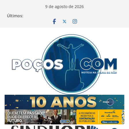
Pular
9 de agosto de 2026
para
Últimos:
o
conteúdo