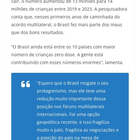
cair, o número aumentou de 13 milhões para 14
milhões de crianças entre 2019 e 2023. A pesquisadora
conta que, nesses primeiros anos de caminhada do
acordo multilateral, o Brasil fez mais parte dos maus
que dos bons resultados.
“O Brasil ainda está entre os 10 países com maior
número de crianças zero dose. A gente está
contribuindo com esses números enormes”, lamenta.
“Espero que o Brasil resgate o seu
protagonismo, mas ele teve uma
redução muito importante dessa
posição nos fóruns multilaterais
internacionais. Foi uma opção
geopolítica recente, e isso fragiliza
muito o país, fragiliza as negociações e
a posição do país na mesa de