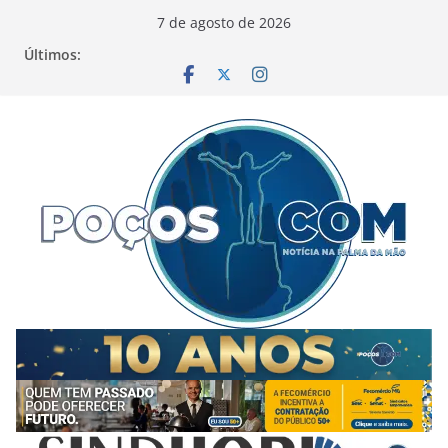
Pular
7 de agosto de 2026
para
Últimos:
o
conteúdo