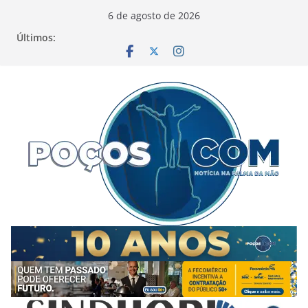
Pular
6 de agosto de 2026
para
Últimos:
o
conteúdo