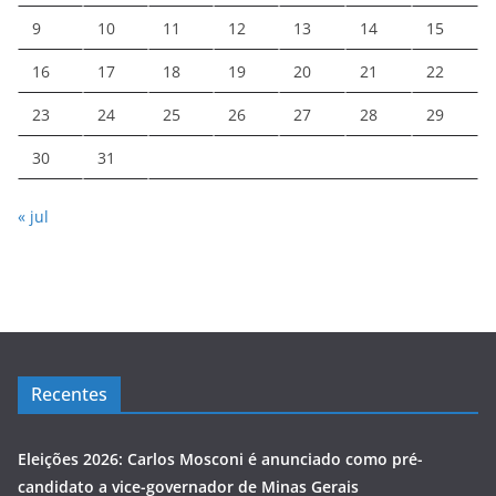
9
10
11
12
13
14
15
16
17
18
19
20
21
22
23
24
25
26
27
28
29
30
31
« jul
Recentes
Eleições 2026: Carlos Mosconi é anunciado como pré-
candidato a vice-governador de Minas Gerais