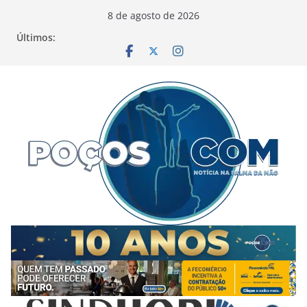
Pular
8 de agosto de 2026
para
Últimos:
o
conteúdo