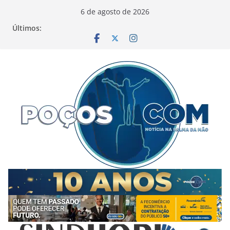
Pular
6 de agosto de 2026
para
Últimos:
o
conteúdo