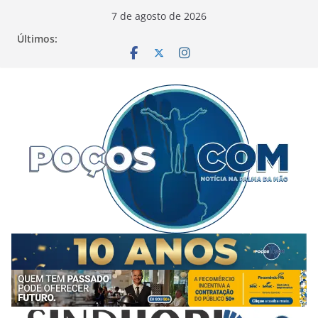
Pular
7 de agosto de 2026
para
Últimos:
o
conteúdo