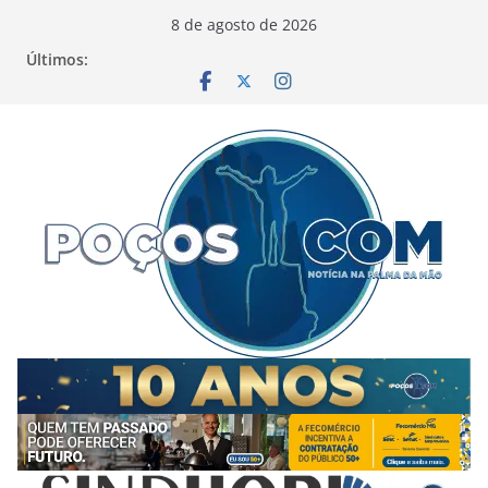
Pular
8 de agosto de 2026
para
Últimos:
o
conteúdo