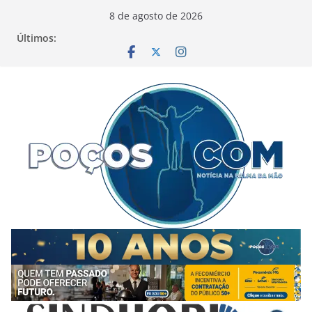
Pular
8 de agosto de 2026
para
Últimos:
o
conteúdo