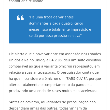
continuar circulando.
“Há uma troca de variantes
dominantes a cada quatro, cinco
meses. Isso é totalmente imprevisto e
se dá por essa pressão seletiva”.
Ele alerta que a nova variante em ascensão nos Estados
Unidos e Reino Unido, a BA.2.86, deu um salto evolutivo
comparável ao que a variante ômicron representou em
relação a suas antecessoras. O pesquisador conta que
há quem considere a ômicron um “SARS-CoV-3”, porque
alterou totalmente o comportamento da pandemia,
produzindo uma onda de casos muito mais acelerada.
“Antes da ômicron, as variantes de preocupação não
descendiam umas das outras, todas vinham da