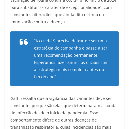
vacinação de rotina contra a covid-19 no início de 2024,
para substituir o “caráter de excepcionalidade”, com
constantes alterações, que ainda dita o ritmo da
imunização contra a doença.
“A covid-19 precisa deixar de ser uma
estratégia de campanha e passe a ser
uma recomendação permanente.
Esperamos fazer anúncios oficiais com
a estratégia mais completa antes do
fim do ano”.
Gatti ressalta que a vigilância das variantes deve ser
constante, porque são elas que determinaram as ondas
de infecção desde o início da pandemia. Esse
comportamento difere de outras doenças de
transmissão respiratória, cujas incidências são mais