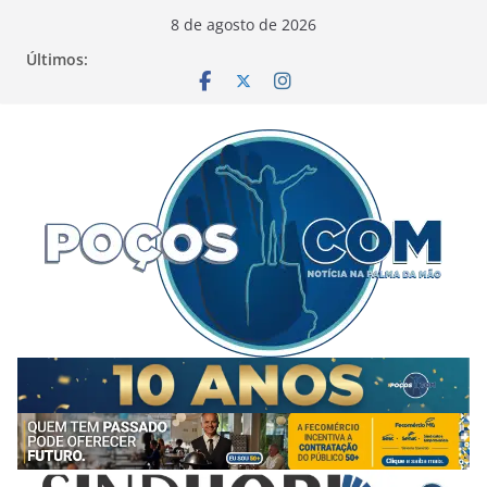
Pular
8 de agosto de 2026
para
Últimos:
o
conteúdo