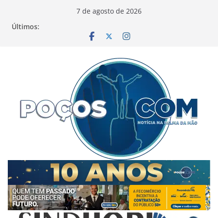
Pular
7 de agosto de 2026
para
Últimos:
o
conteúdo