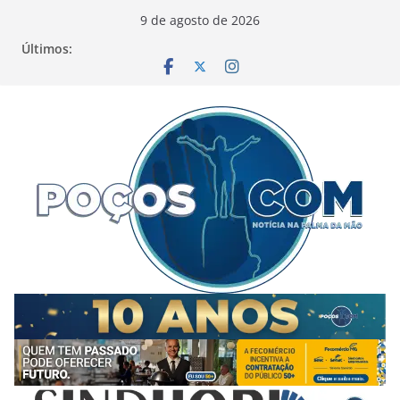
Pular
9 de agosto de 2026
para
Últimos:
o
conteúdo