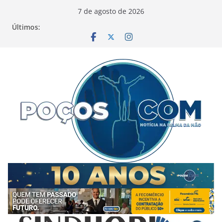
Pular
7 de agosto de 2026
para
Últimos:
o
conteúdo