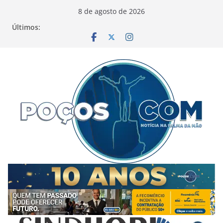
Pular
8 de agosto de 2026
para
Últimos:
o
conteúdo