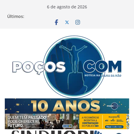
Pular
6 de agosto de 2026
para
Últimos:
o
conteúdo