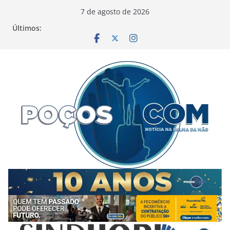
Pular
7 de agosto de 2026
para
Últimos:
o
conteúdo