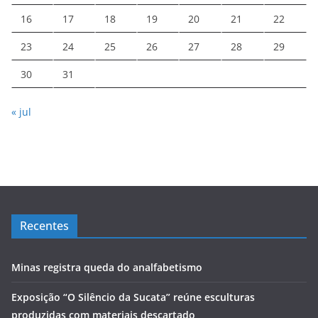
16
17
18
19
20
21
22
23
24
25
26
27
28
29
30
31
« jul
Recentes
Minas registra queda do analfabetismo
Exposição “O Silêncio da Sucata” reúne esculturas
produzidas com materiais descartado