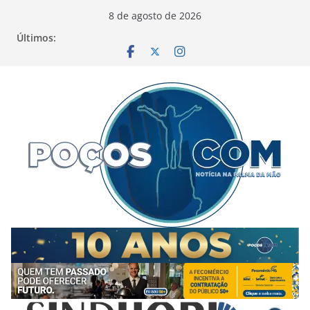
Pular
8 de agosto de 2026
para
Últimos:
o
conteúdo