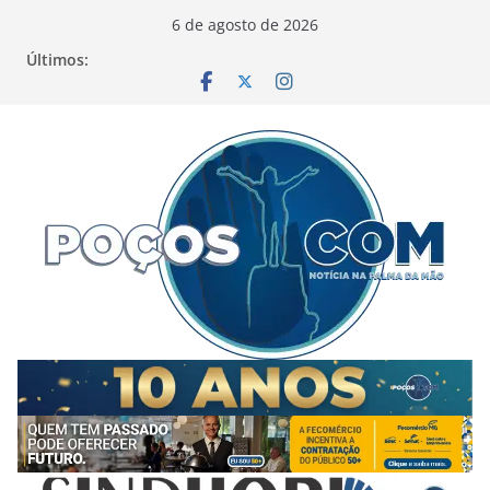
Pular
6 de agosto de 2026
para
Últimos:
o
conteúdo