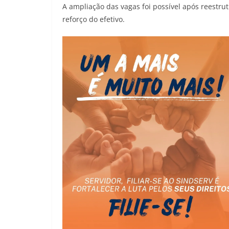
A ampliação das vagas foi possível após reestr
reforço do efetivo.