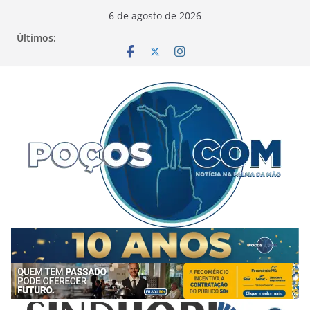
Pular
6 de agosto de 2026
para
Últimos:
o
conteúdo