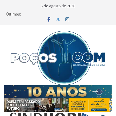
Pular
6 de agosto de 2026
para
Últimos:
o
conteúdo