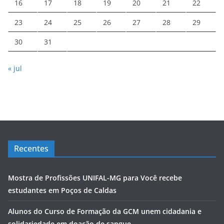
16
17
18
19
20
21
22
23
24
25
26
27
28
29
30
31
« jul
Recentes
Mostra de Profissões UNIFAL-MG para Você recebe
estudantes em Poços de Caldas
Alunos do Curso de Formação da GCM unem cidadania e
solidariedade em doação de sangue