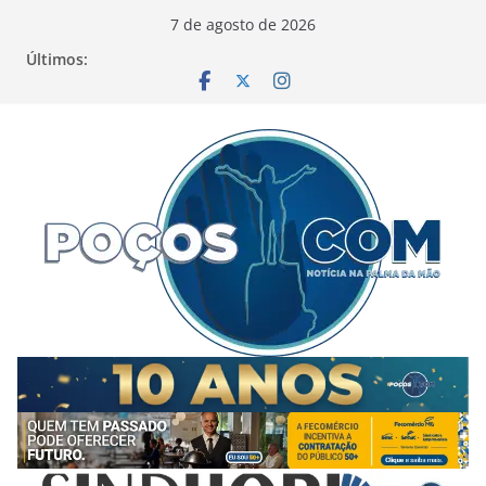
Pular
7 de agosto de 2026
para
Últimos:
o
conteúdo