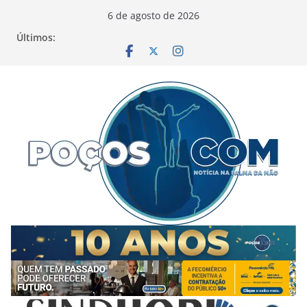
Pular
6 de agosto de 2026
para
Últimos:
o
conteúdo