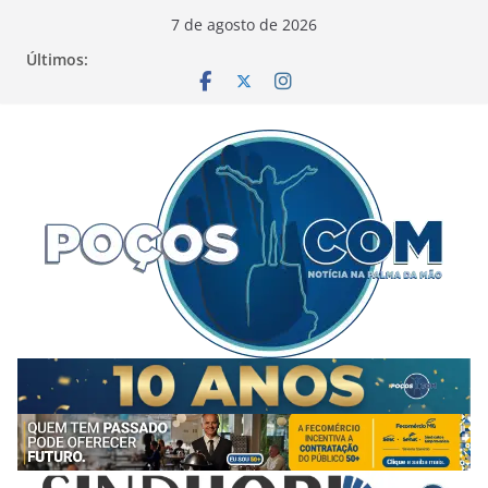
Pular
7 de agosto de 2026
para
Últimos:
o
conteúdo