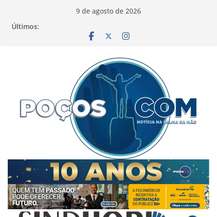
Pular
9 de agosto de 2026
para
Últimos:
o
conteúdo