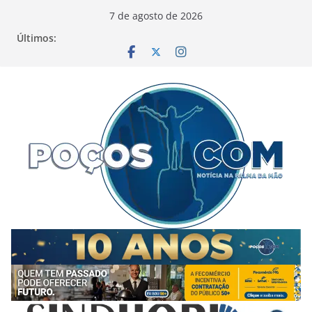
Pular
7 de agosto de 2026
para
Últimos:
o
conteúdo