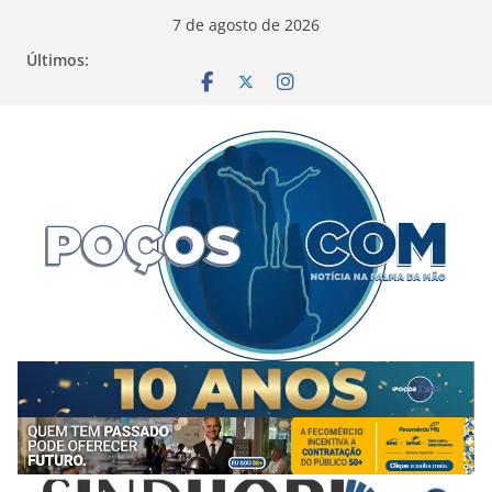
Pular
7 de agosto de 2026
para
Últimos:
o
conteúdo