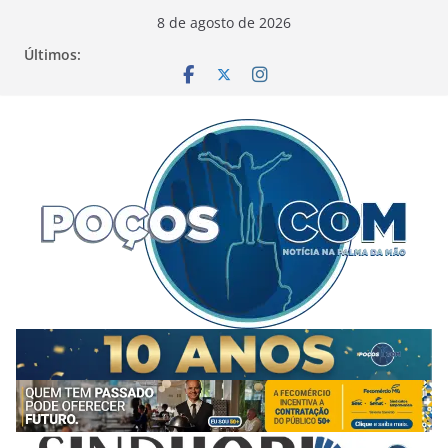
Pular
8 de agosto de 2026
para
Últimos:
o
conteúdo