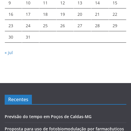
9
10
11
12
13
14
15
16
17
18
19
20
21
22
23
24
25
26
27
28
29
30
31
« jul
Recentes
Previsão do tempo em Poços de Caldas-MG
Proposta para uso de fotobiomodulação por farmacêuticos