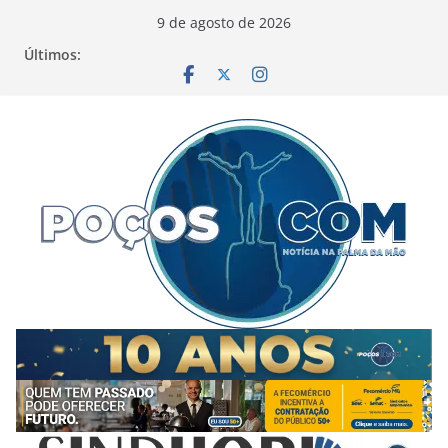
Pular
9 de agosto de 2026
para
Últimos:
o
conteúdo