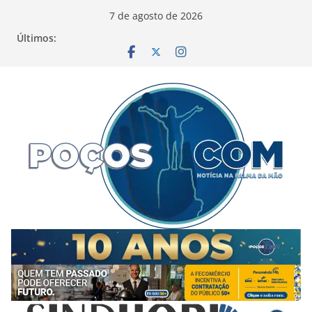
Pular
7 de agosto de 2026
para
Últimos:
o
conteúdo